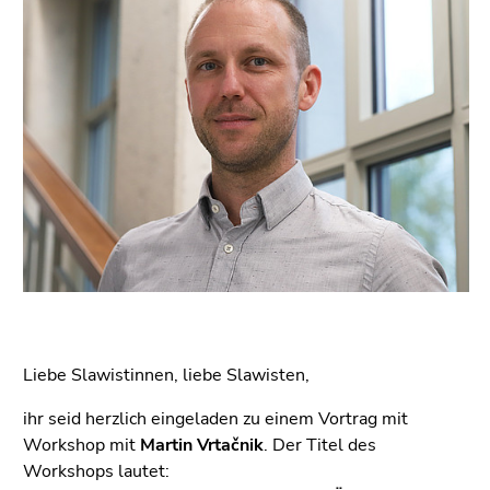
bestätigen
Sie diesen
Link.
Beginn
Zum
des
Inhalt
Seitenbereichs:
(Zugriffstaste
Seitenbereiche:
1)
Zur
Positionsanzeige
(Zugriffstaste
2)
Zur
Hauptnavigation
(Zugriffstaste
Liebe Slawistinnen, liebe Slawisten,
3)
Zu
ihr seid herzlich eingeladen zu einem Vortrag mit
den
Workshop mit
Martin Vrtačnik
. Der Titel des
Zusatzinformationen
Workshops lautet: