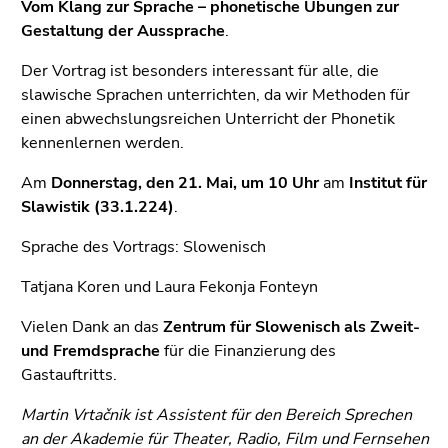
(Zugriffstaste
Vom Klang zur Sprache – phonetische Übungen zur
5)
Gestaltung der Aussprache
.
Zu
Der Vortrag ist besonders interessant für alle, die
den
slawische Sprachen unterrichten, da wir Methoden für
Seiteneinstellungen
einen abwechslungsreichen Unterricht der Phonetik
(Benutzer/Sprache)
kennenlernen werden.
(Zugriffstaste
8)
Am
Donnerstag, den 21. Mai, um 10 Uhr
am
Institut für
Zur
Slawistik (33.1.224)
.
Suche
(Zugriffstaste
Sprache des Vortrags: Slowenisch
9)
Tatjana Koren und Laura Fekonja Fonteyn
Ende
Vielen Dank an das
Zentrum für Slowenisch als Zweit-
dieses
und Fremdsprache
für die Finanzierung des
Seitenbereichs.
Gastauftritts.
Zur
Übersicht
Martin Vrtačnik ist Assistent für den Bereich Sprechen
der
an der Akademie für Theater, Radio, Film und Fernsehen