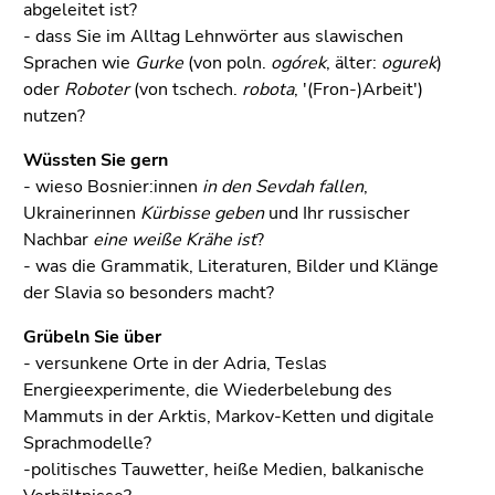
Seitenbereichs.
abgeleitet ist?
Zur
- dass Sie im Alltag Lehnwörter aus slawischen
Übersicht
Sprachen wie
Gurke
(von poln.
ogórek
, älter:
ogurek
)
der
oder
Roboter
(von tschech.
robota
, '(Fron-)Arbeit')
Seitenbereiche
nutzen?
Wüssten Sie gern
- wieso Bosnier:innen
in den Sevdah fallen
,
Ukrainerinnen
Kürbisse geben
und Ihr russischer
Nachbar
eine weiße Krähe ist
?
- was die Grammatik, Literaturen, Bilder und Klänge
der Slavia so besonders macht?
Grübeln Sie über
- versunkene Orte in der Adria, Teslas
Energieexperimente, die Wiederbelebung des
Mammuts in der Arktis, Markov-Ketten und digitale
Sprachmodelle?
-politisches Tauwetter, heiße Medien, balkanische