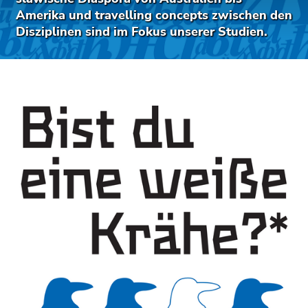
bestätigen
Amerika und travelling concepts zwischen den
Sie diesen
Disziplinen sind im Fokus unserer Studien.
Link.
Beginn
Zum
des
Inhalt
Seitenbereichs:
(Zugriffstaste
Seitenbereiche:
1)
Zur
Positionsanzeige
(Zugriffstaste
2)
Zur
Hauptnavigation
(Zugriffstaste
3)
Zur
Unternavigation
(Zugriffstaste