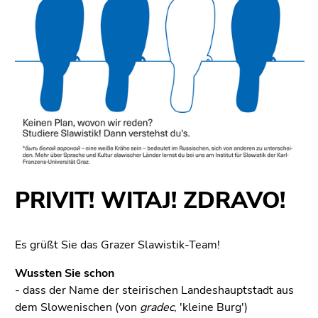
4)
Zu
den
Zusatzinformationen
(Zugriffstaste
5)
Zu
den
Seiteneinstellungen
(Benutzer/Sprache)
(Zugriffstaste
8)
PRIVIT! WITAJ! ZDRAVO!
Zur
Suche
(Zugriffstaste
Es grüßt Sie das Grazer Slawistik-Team!
9)
Wussten Sie schon
Ende
- dass der Name der steirischen Landeshauptstadt aus
dieses
dem Slowenischen (von
gradec
, 'kleine Burg')