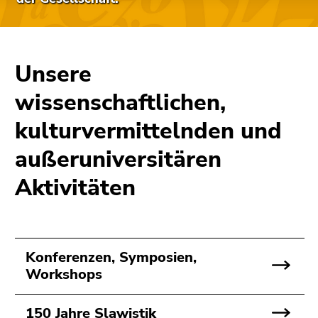
bestätigen
Sie diesen
Link.
Beginn
Unsere
Zum
des
Inhalt
wissenschaftlichen,
Seitenbereichs:
(Zugriffstaste
Seitenbereiche:
1)
kulturvermittelnden und
Zur
außeruniversitären
Positionsanzeige
(Zugriffstaste
Aktivitäten
2)
Zur
Hauptnavigation
(Zugriffstaste
3)
Konferenzen, Symposien,
Zur
Workshops
Unternavigation
(Zugriffstaste
150 Jahre Slawistik