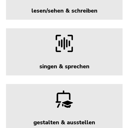
Seitenbereichs.
Zur
lesen/sehen & schreiben
Übersicht
der
Seitenbereiche
singen & sprechen
gestalten & ausstellen