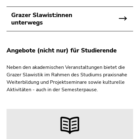
4)
Zu
Grazer Slawist:innen
den
unterwegs
Zusatzinformationen
(Zugriffstaste
5)
Zu
Angebote (nicht nur) für Studierende
den
Seiteneinstellungen
Neben den akademischen Veranstaltungen bietet die
(Benutzer/Sprache)
Grazer Slawistik im Rahmen des Studiums praxisnahe
(Zugriffstaste
Weiterbildung und Projektseminare sowie kulturelle
8)
Aktivitäten - auch in der Semesterpause.
Zur
Suche
(Zugriffstaste
9)
Ende
dieses