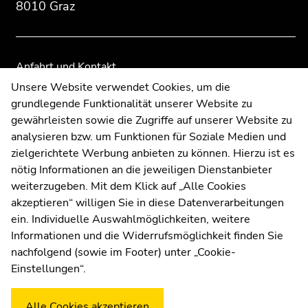
8010 Graz
der
der
Seitenbereiche
Seitenbereiche
Anfahrt und Kontakt
Kommunikation und Öffentlichkeitsarbeit
Unsere Website verwendet Cookies, um die
grundlegende Funktionalität unserer Website zu
Moodle
gewährleisten sowie die Zugriffe auf unserer Website zu
UNIGRAZonline
analysieren bzw. um Funktionen für Soziale Medien und
Impressum
zielgerichtete Werbung anbieten zu können. Hierzu ist es
Datenschutzerklärung
nötig Informationen an die jeweiligen Dienstanbieter
Cookie-Einstellungen
weiterzugeben. Mit dem Klick auf „Alle Cookies
Barrierefreiheitserklärung
akzeptieren“ willigen Sie in diese Datenverarbeitungen
ein. Individuelle Auswahlmöglichkeiten, weitere
Informationen und die Widerrufsmöglichkeit finden Sie
nachfolgend (sowie im Footer) unter „Cookie-
Wetterstation
Uni Graz
Einstellungen“.
Alle Cookies akzeptieren