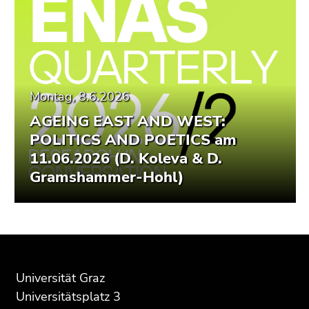
Montag, 8.6.2026
AGEING EAST AND WEST:
POLITICS AND POETICS am
11.06.2026 (D. Koleva & D.
Gramshammer-Hohl)
Beginn
Ende
Ende
des
dieses
dieses
Seitenbereichs:
Seitenbereichs.
Seitenbereichs.
Universität Graz
Zusatzinformationen:
Zur
Zur
Universitätsplatz 3
Übersicht
Übersicht