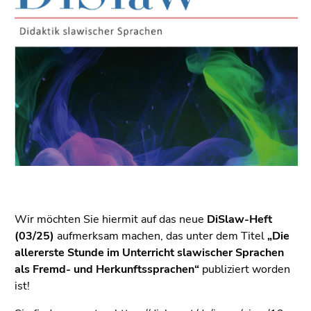
bestätigen
Sie diesen
Link.
Beginn
Zum
des
Inhalt
Seitenbereichs:
(Zugriffstaste
Seitenbereiche:
1)
Zur
Positionsanzeige
(Zugriffstaste
2)
Zur
Hauptnavigation
Wir möchten Sie hiermit auf das neue
DiSlaw-Heft
(Zugriffstaste
(03/25)
aufmerksam machen, das unter dem Titel
„Die
3)
allererste Stunde im Unterricht slawischer Sprachen
Zu
als Fremd- und Herkunftssprachen“
publiziert worden
den
ist!
Zusatzinformationen