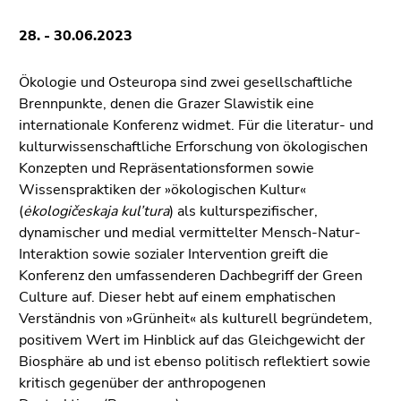
bestätigen
Sie diesen
28. - 30.06.2023
Link.
Ökologie und Osteuropa sind zwei gesellschaftliche
Beginn
Zum
Brennpunkte, denen die Grazer Slawistik eine
des
Inhalt
internationale Konferenz widmet. Für die literatur- und
Seitenbereichs:
(Zugriffstaste
kulturwissenschaftliche Erforschung von ökologischen
Seitenbereiche:
1)
Konzepten und Repräsentationsformen sowie
Zur
Wissenspraktiken der »ökologischen Kultur«
Positionsanzeige
(
ėkologičeskaja kul’tura
) als kulturspezifischer,
(Zugriffstaste
dynamischer und medial vermittelter Mensch-Natur-
2)
Interaktion sowie sozialer Intervention greift die
Zur
Konferenz den umfassenderen Dachbegriff der Green
Hauptnavigation
Culture auf. Dieser hebt auf einem emphatischen
(Zugriffstaste
Verständnis von »Grünheit« als kulturell begründetem,
3)
positivem Wert im Hinblick auf das Gleichgewicht der
Zur
Biosphäre ab und ist ebenso politisch reflektiert sowie
Unternavigation
kritisch gegenüber der anthropogenen
(Zugriffstaste